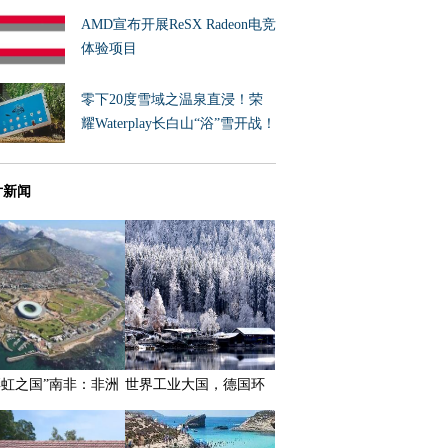
AMD宣布开展ReSX Radeon电竞
体验项目
零下20度雪域之温泉直浸！荣
耀Waterplay长白山“浴”雪开战！
片新闻
彩虹之国”南非：非洲
世界工业大国，德国环
展程度最高的国家之
保严格，湖水可直饮！
一，拥有三个首都