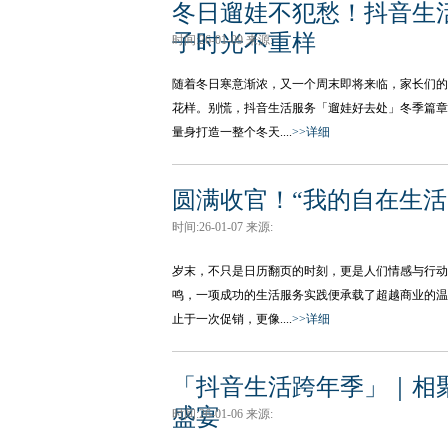
冬日遛娃不犯愁！抖音生
子时光不重样
时间:26-01-09 来源:
随着冬日寒意渐浓，又一个周末即将来临，家长们的
花样。别慌，抖音生活服务「遛娃好去处」冬季篇章温
量身打造一整个冬天....
>>详细
圆满收官！“我的自在生
时间:26-01-07 来源:
岁末，不只是日历翻页的时刻，更是人们情感与行动
鸣，一项成功的生活服务实践便承载了超越商业的温
止于一次促销，更像....
>>详细
「抖音生活跨年季」｜相
盛宴
时间:26-01-06 来源: