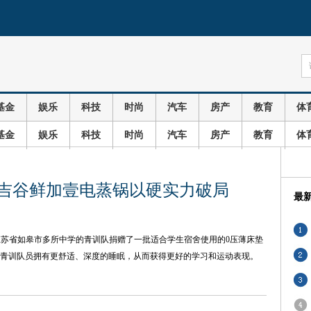
基金
娱乐
科技
时尚
汽车
房产
教育
体
基金
娱乐
科技
时尚
汽车
房产
教育
体
，吉谷鲜加壹电蒸锅以硬实力破局
最
江苏省如皋市多所中学的青训队捐赠了一批适合学生宿舍使用的0压薄床垫
青训队员拥有更舒适、深度的睡眠，从而获得更好的学习和运动表现。