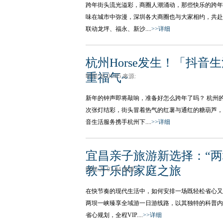
跨年街头流光溢彩，商圈人潮涌动，那些快乐的跨年瞬
味在城市中弥漫，深圳各大商圈也与大家相约，共赴
联动龙坪、福永、新沙....
>>详细
杭州Horse发生！「抖
重福气~
时间:26-01-05 来源:
新年的钟声即将敲响，准备好怎么跨年了吗？ 杭州
次张灯结彩，街头冒着热气的红薯与通红的糖葫芦，都彰显
音生活服务携手杭州下....
>>详细
宜昌亲子旅游新选择：“
教于乐的家庭之旅
时间:26-01-04 来源:
在快节奏的现代生活中，如何安排一场既轻松省心又
两坝一峡臻享全域游一日游线路，以其独特的科普内
省心规划，全程VIP....
>>详细