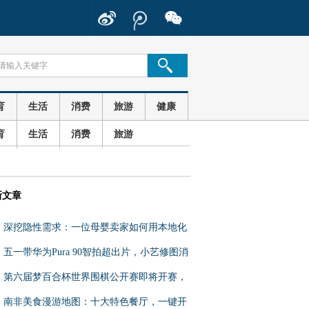
育
生活
消费
旅游
健康
育
生活
消费
旅游
新文章
深挖隐性需求：一位母婴卖家如何用本地化
把增长做成基本盘
五一带华为Pura 90智拍超出片，小艺修图消
除路人替换背景松弛感
第六届梦百合杯世界围棋公开赛即将开赛，
中外棋手齐聚江苏如皋
南非美食漫游地图：十大特色餐厅，一键开