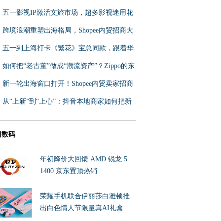
启味蕾之旅
五一影视IP激活文旅市场，超多影视迷用花
瓣地图一键直达打卡同款
跨境浪潮重塑出海格局，Shopee内贸招商大
会释放多项关键信号
五一到上海打卡《繁花》宝总同款，跟着华
为花瓣地图路线自驾游
如何把“老古董”做成“潮流资产”？Zippo的东
南亚出海之路
新一轮出海窗口打开！Shopee内贸卖家招商
大会邀你入局
从“上新”到“上心”：抖音本地商家如何把新
品发布做成到店增量
门数码
年初降价大回馈 AMD 锐龙 5
1400 京东置顶热销
荣耀手机联合伊丽莎白雅顿推
出白色情人节限量真AI礼盒