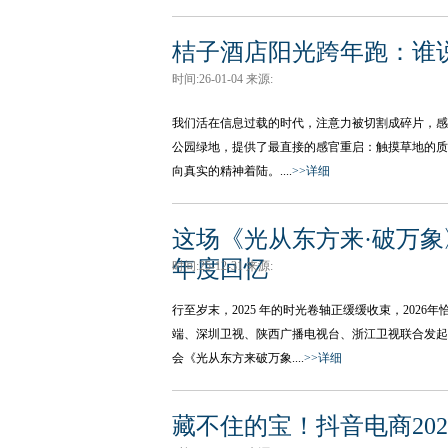
桔子酒店阳光跨年跑：谁
时间:26-01-04 来源:
我们活在信息过载的时代，注意力被切割成碎片，感
公园绿地，提供了最直接的感官重启：触摸草地的质
向真实的精神着陆。....
>>详细
这场《光从东方来·破万象
年度回忆
时间:25-12-31 来源:
行至岁末，2025 年的时光卷轴正缓缓收束，202
端、深圳卫视、陕西广播电视台、浙江卫视联合发起
会《光从东方来破万象....
>>详细
藏不住的宝！抖音电商20