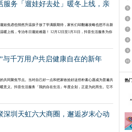
活服务「遛娃好去处」暖冬上线，亲
遛娃焦虑也悄然升温孩子放了学满眼期待，家长们却翻遍攻略也想不出新
暖上线，专治冬日遛娃难题！ 12月12日至1月31日，抖音生活服务为你
活”与千万用户共启健康自在的新年
的共同聚焦节点。当对自己好一点和把家收拾好这些朴素心愿成为普遍共
热
暖意义。抖音生活服务「我的自在生活」年度企划，正是为此而生。它不
聚深圳天虹六大商圈，邂逅岁末心动