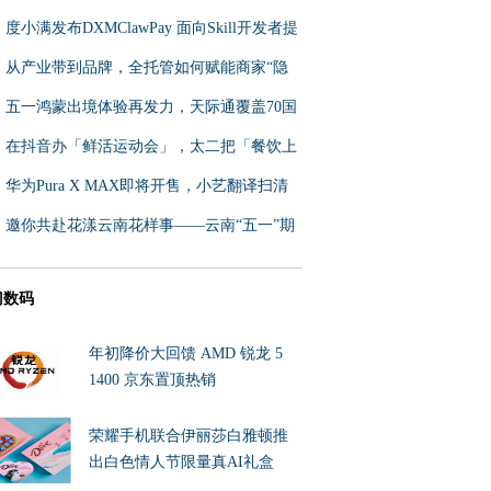
品发布做成到店增量
度小满发布DXMClawPay 面向Skill开发者提
供一站式支付接入方案
从产业带到品牌，全托管如何赋能商家“隐
身”成就东南亚及拉美业
五一鸿蒙出境体验再发力，天际通覆盖70国
网络，鸿蒙手机出境无忧
在抖音办「鲜活运动会」，太二把「餐饮上
新」盘活了
华为Pura X MAX即将开售，小艺翻译扫清
语言障碍，覆盖21种常用语
邀你共赴花漾云南花样事——云南“五一”期
间文旅活动清单
门数码
年初降价大回馈 AMD 锐龙 5
1400 京东置顶热销
荣耀手机联合伊丽莎白雅顿推
出白色情人节限量真AI礼盒