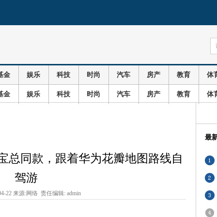
基金
娱乐
科技
时尚
汽车
房产
教育
体
基金
娱乐
科技
时尚
汽车
房产
教育
体
最
宝总同款，跟着华为花瓣地图路线自
驾游
04-22 来源:网络 责任编辑: admin