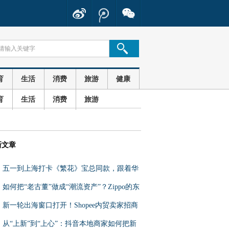
育
生活
消费
旅游
健康
育
生活
消费
旅游
新文章
五一到上海打卡《繁花》宝总同款，跟着华
为花瓣地图路线自驾游
如何把“老古董”做成“潮流资产”？Zippo的东
南亚出海之路
新一轮出海窗口打开！Shopee内贸卖家招商
大会邀你入局
从“上新”到“上心”：抖音本地商家如何把新