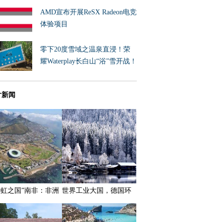
AMD宣布开展ReSX Radeon电竞
体验项目
零下20度雪域之温泉直浸！荣
耀Waterplay长白山“浴”雪开战！
片新闻
彩虹之国”南非：非洲
世界工业大国，德国环
展程度最高的国家之
保严格，湖水可直饮！
一，拥有三个首都