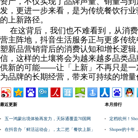
资产，不仅实现了品牌声量、销量与到
发，更进一步来看，是为传统餐饮行业
的上新路径。
在这背后，我们也不难看到，从消费
营主阵地，抖音生活服务正与更多传统
塑新品营销背后的消费认知和增长逻辑
信，这样的土壤将会为越来越多品类品
供新的可能——让「上新」不再只是一
为品牌的长期经营，带来可持续的增量
最近更新
本月排行
五一鸿蒙出境体验再发力，天际通覆盖70国网
定档杭州！Sh
络，鸿蒙手机出境无忧
在抖音办「鲜活运动会」，太二把「餐饮上新」
Shopee的