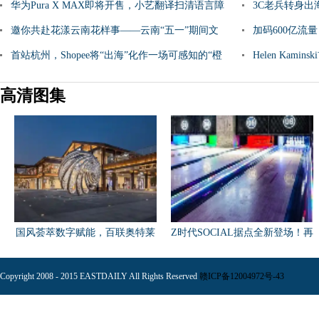
盘活了
华为Pura X MAX即将开售，小艺翻译扫清语言障
3C老兵转身出
碍，覆盖21种常用语
邀你共赴花漾云南花样事——云南“五一”期间文
新路径
加码600亿流量
旅活动清单
首站杭州，Shopee将“出海”化作一场可感知的“橙
Helen Ka
色”时空之旅
开启中国市场
高清图集
国风荟萃数字赋能，百联奥特莱
Z时代SOCIAL据点全新登场！再
斯
掀
Copyright 2008 - 2015 EASTDAILY All Rights Reserved
赣ICP备12004972号-43