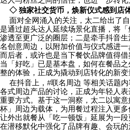
达人与粉丝之间的信任，也进一步转化
◇ 独家社交货币，焕新仪式感到店
面对全网涌入的关注，太二给出了自
是通过超头达人延续场景化直播，将「
渗透至更广泛的圈层；二是牵手抖音生
名创意周边，以附加价值与仪式感进一
而后者，或许也是当下餐饮品牌值得借
当「好吃」已是基本盘，如何在餐品之
整的体验，正成为撬动到店转化的新变
在抖音上，#联名周边 等相关话题
各式周边产品的讨论，正成为年轻人表
重要方式。基于这一洞察，太二以寓意
杯」周边为载体，为用餐过程注入更多
让外出就餐从「吃一顿饭」延展为一段
在潜移默化中强化了品牌有趣、会玩的