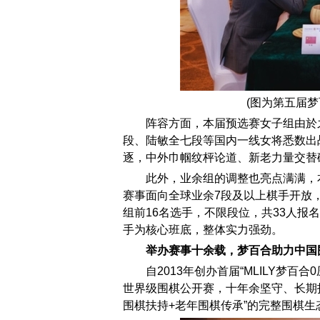
(图为第五届
阵容方面，本届预选赛女子组由於
段、陆敏全七段等国内一线女将悉数出
逐，中外巾帼纹枰论道、新老力量交替
此外，业余组的调整也亮点满满，
赛事面向全球业余7段及以上棋手开放
组前16名选手，不限段位，共33人报
手为核心班底，整体实力强劲。
举办赛事十余载，梦百合助力中国
自2013年创办首届“MLILY梦
世界级围棋公开赛，十年余坚守、长期投
围棋扶持+老年围棋传承”的完整围棋生