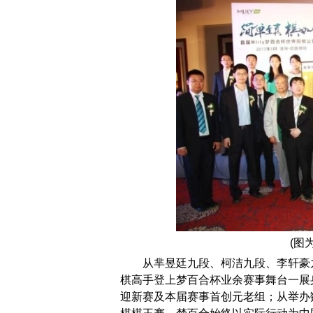
(图
从芈昱廷九段、柯洁九段、李轩豪
棋高手登上梦百合杯业余赛事舞台一展
迎新赛及本届赛事首创元老组；从举办