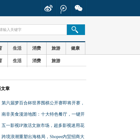
育
生活
消费
旅游
健康
育
生活
消费
旅游
新文章
第六届梦百合杯世界围棋公开赛即将开赛，
中外棋手齐聚江苏如皋
南非美食漫游地图：十大特色餐厅，一键开
启味蕾之旅
五一影视IP激活文旅市场，超多影视迷用花
瓣地图一键直达打卡同款
跨境浪潮重塑出海格局，Shopee内贸招商大