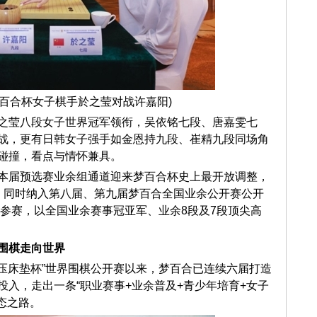
梦百合杯女子棋手於之莹对战许嘉阳)
之莹八段女子世界冠军领衔，吴依铭七段、唐嘉雯七
战，更有日韩女子强手如金恩持九段、崔精九段同场角
碰撞，看点与情怀兼具。
本届预选赛业余组通道迎来梦百合杯史上最开放调整，
，同时纳入第八届、第九届梦百合全国业余公开赛公开
名参赛，以全国业余赛事冠亚军、业余8段及7段顶尖高
围棋走向世界
百合0压床垫杯”世界围棋公开赛以来，梦百合已连续六届打造
入，走出一条“职业赛事+业余普及+青少年培育+女子
态之路。