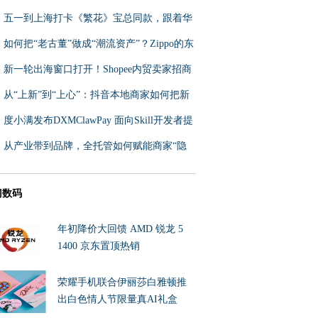
会释放多项关键信号
五一到上海打卡《繁花》宝总同款，跟着华
为花瓣地图路线自驾游
如何把“老古董”做成“潮流资产”？Zippo的东
南亚出海之路
新一轮出海窗口打开！Shopee内贸卖家招商
大会邀你入局
从“上新”到“上心”：抖音本地商家如何把新
品发布做成到店增量
度小满发布DXMClawPay 面向Skill开发者提
供一站式支付接入方案
从产业带到品牌，全托管如何赋能商家“隐
身”成就东南亚及拉美业
门数码
年初降价大回馈 AMD 锐龙 5
1400 京东置顶热销
荣耀手机联合伊丽莎白雅顿推
出白色情人节限量真AI礼盒