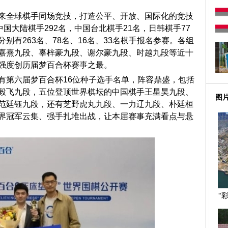
来全球棋手同场竞技，打造公平、开放、国际化的竞技
国大陆棋手292名，中国台北棋手21名，日韩棋手77
别有263名、78名、16名、33名棋手报名参赛。各组
嘉熹九段、辜梓豪九段、谢尔豪九段、时越九段等近十
强度创历届梦百合杯赛事之最。
有第六届梦百合杯16位种子选手名单，阵容鼎盛，包括
毅飞九段，五位登顶世界棋坛的中国棋手王星昊九段、
图
范廷钰九段，还有芝野虎丸九段、一力辽九段、朴廷桓
界冠军云集、强手扎堆出战，让本届赛事充满看点与悬
“
发