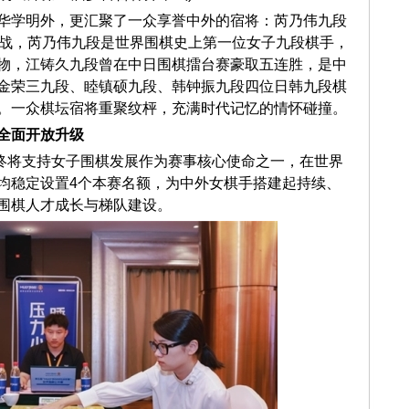
华学明外，更汇聚了一众享誉中外的宿将：芮乃伟九段
袂出战，芮乃伟九段是世界围棋史上第一位女子九段棋手，
物，江铸久九段曾在中日围棋擂台赛豪取五连胜，是中
金荣三九段、睦镇硕九段、韩钟振九段四位日韩九段棋
。一众棋坛宿将重聚纹枰，充满时代记忆的情怀碰撞。
全面开放升级
，始终将支持女子围棋发展作为赛事核心使命之一，在世界
均稳定设置4个本赛名额，为中外女棋手搭建起持续、
围棋人才成长与梯队建设。