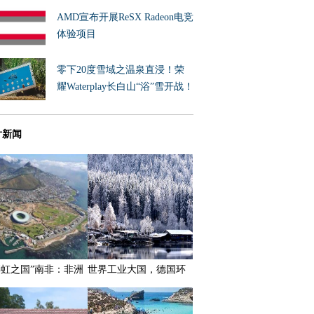
AMD宣布开展ReSX Radeon电竞
体验项目
零下20度雪域之温泉直浸！荣
耀Waterplay长白山“浴”雪开战！
片新闻
彩虹之国”南非：非洲
世界工业大国，德国环
展程度最高的国家之
保严格，湖水可直饮！
一，拥有三个首都