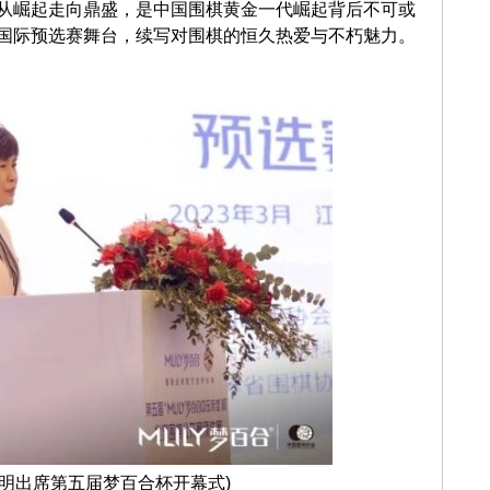
从崛起走向鼎盛，是中国围棋黄金一代崛起背后不可或
国际预选赛舞台，续写对围棋的恒久热爱与不朽魅力。
学明出席第五届梦百合杯开幕式)