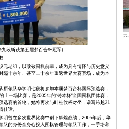
不
集
豪九段斩获第五届梦百合杯冠军)
归
设元老组，以致敬围棋前辈，成为具有情怀与历史意义
时隔十余年、甚至二十余年重返世界大赛赛场，成为本
队原领队华学明七段将参加本届梦百合杯国际预选赛，
的上一场比赛，是2005年的“铸本杯”全国围棋团体赛，
预选赛的首轮，她将再次与叶桂纹枰对坐，谱写跨越21
情佳话。
学明曾在多次世界比赛中创下辉煌战绩，2005年后，华
领队的身份全身心投入围棋管理与领队工作，一手培养