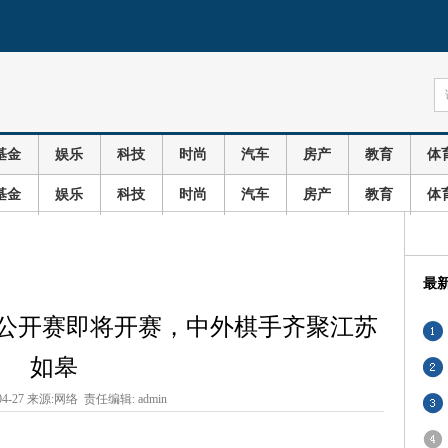
基金
娱乐
科技
时尚
汽车
房产
教育
体
基金
娱乐
科技
时尚
汽车
房产
教育
体
最
公开赛即将开赛，中外棋手齐聚江苏
如皋
04-27 来源:网络 责任编辑: admin