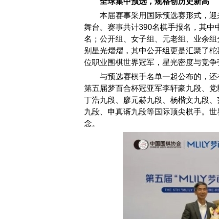
全球集中预选，规格创历史新高
本届赛事采用国际预选赛形式，迎
舞台。赛事共计390名棋手报名，其中中
名；公开组、女子组、元老组、业余组分
别星光熠熠，其中公开组更是汇聚了柁
位职业围棋世界冠军，星光密度与竞争
与预选赛棋手名单一起公布的，还
第五届梦百合杯冠亚军李轩豪九段、党
丁浩九段、廖元赫九段、杨楷文九段、
九段、申真谞九段等国际顶尖棋手。世
念。