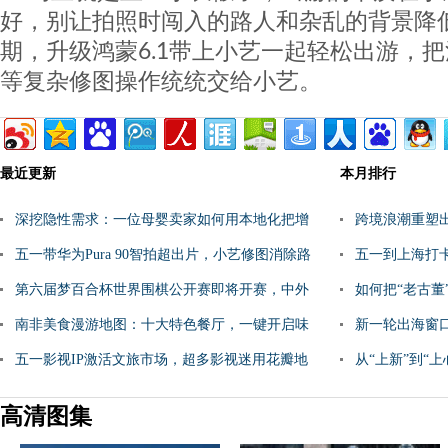
好，别让拍照时闯入的路人和杂乱的背景降
期，升级鸿蒙6.1带上小艺一起轻松出游，
等复杂修图操作统统交给小艺。
最近更新
本月排行
深挖隐性需求：一位母婴卖家如何用本地化把增
跨境浪潮重塑出
长做成基本盘
五一带华为Pura 90智拍超出片，小艺修图消除路
放多项关键信
五一到上海打
人替换背景松弛感
第六届梦百合杯世界围棋公开赛即将开赛，中外
瓣地图路线自
如何把“老古董”
棋手齐聚江苏如皋
南非美食漫游地图：十大特色餐厅，一键开启味
出海之路
新一轮出海窗口
蕾之旅
五一影视IP激活文旅市场，超多影视迷用花瓣地
邀你入局
从“上新”到“
图一键直达打卡同款
做成到店增量
高清图集