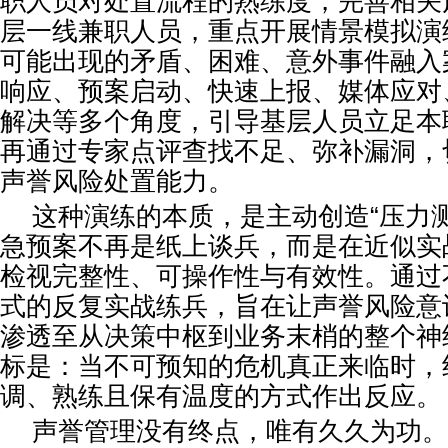
职人员对处置流程的熟练度，完善相关
层一线兼职人员，重点开展情景模拟演
可能出现的矛盾、困难、意外事件融入
响应、预案启动、快速上报、媒体应对
解决等多个角度，引导基层人员立足本
再通过专家点评查找不足、弥补漏洞，
声誉风险处置能力。
这种演练的本质，是主动创造“压力
急预案不再是纸上谈兵，而是在近似实
检视完整性、可操作性与有效性。通过
式的反复实战练兵，旨在让声誉风险意
渗透至从决策中枢到业务末梢的整个神
标是：当不可预知的危机真正来临时，
调、熟练且保有温度的方式作出反应。
声誉管理没有终点，唯有久久为功。