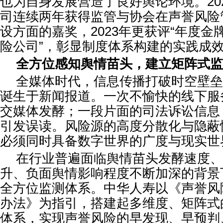
也为自身发展营造了良好舆论环境。202
司连续两年获得监管与协会在声誉风险
设方面的嘉奖，2023年更获评“年度
险公司”，彰显制度体系构建的实践成
全方位感知舆情苗头，建立矩阵式监
全媒体时代，信息传播打破时空壁垒
诞生于新闻报道。一次不愉快的线下服
交媒体发酵；一段片面的司法诉讼信息
引发误读。风险源的高度分散化与隐蔽
必须同时具备数字世界的广度与现实世
在行业普遍面临舆情苗头发酵速度、
升、负面舆情影响程度不断加深的背景
全方位监测体系。中华人寿以《声誉风
办法》为指引，搭建起多维度、矩阵式
体系，实现声誉风险的早发现、早预判