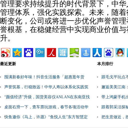
管理要求持续提升的时代背景下，中华
管理体系，强化实践探索。未来，随着
断变化，公司或将进一步优化声誉管理
誉根基，在稳健经营中实现商业价值与
升。
最近更新
本月排行
囤满新春好年味！抖音生活服务「超惠逛年货
跟毛戈平玩点
节」圆满收官
声誉筑基，行稳致远！中华人寿以体系化实践筑
体验后下单
邂逅美美江南
牢声誉管理防线
“颜值经济”升级，国货美容仪ANLAN在东南亚找
活方式
带上鸿蒙手机
到了新解法
桌面右滑一下，查车票玩游戏，春节各项活动华
跟着郭采洁探
为负一屏都安排好了
快鱼邀你《马上，许愿》“鱼悦人生”东方智慧定
把生意做近，把
格平常百姓生活之
本地化方法论