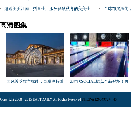
体验后下单
邂逅美美江南：抖音生活服务解锁秋冬的美美生
装生意做到日
全球布局深化
活方式
迈入高质量发
高清图集
国风荟萃数字赋能，百联奥特莱
Z时代SOCIAL据点全新登场！再
斯
掀
Copyright 2008 - 2015 EASTDAILY All Rights Reserved
赣ICP备12004972号-43