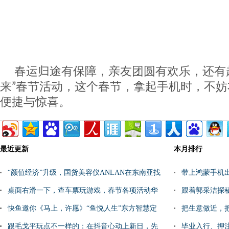
春运归途有保障，亲友团圆有欢乐，还有
来”春节活动，这个春节，拿起手机时，不
便捷与惊喜。
最近更新
本月排行
“颜值经济”升级，国货美容仪ANLAN在东南亚找
带上鸿蒙手机
到了新解法
桌面右滑一下，查车票玩游戏，春节各项活动华
跟着郭采洁探
为负一屏都安排好了
快鱼邀你《马上，许愿》“鱼悦人生”东方智慧定
把生意做近，把
格平常百姓生活之
跟毛戈平玩点不一样的：在抖音心动上新日，先
本地化方法论
毕业入行、押注