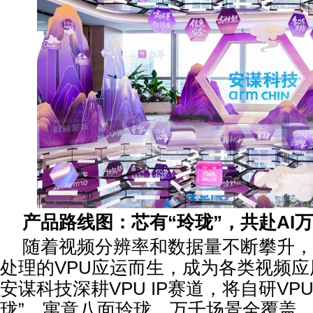
产品路线图：芯有
“
玲珑
”
，共赴
AI
万
随着视频分辨率和数据量不断攀升，
处理的VPU应运而生，成为各类视频应
安谋科技深耕VPU IP赛道，将自研VP
珑”，寓意八面玲珑，万千场景全覆盖