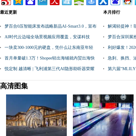
最近更新
本月排行
梦百合0压智能床发布战略新品AI-Smart3.0，宣布
解渴轻提神！
全线产品标配AI睡
AI时代云边端全场景视频应用覆盖，安谋科技
啡饮用新范式
梦百合深圳展抢
VPU IP“峨眉”发布
一块卖300-1000元的硬盘，凭什么让东南亚年轻
会更有神秘大
利好爆发！202
人抢着买单？
首月单量破1.3万！Shopee轻出海铺就内贸出海快
问全解答，轻
急刹、换挡、
车道
悦定制 越清晰 | 飞利浦第三代AI隐形助听器荣耀
「飞驰人生」
第六届“MLI
上市
启动
高清图集