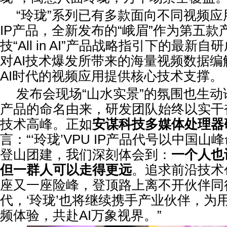
“玲珑”系列已有多款面向不同视频应
IP产品，全新发布的“峨眉”作为第五
技“All in AI”产品战略指引下的最新
对AI技术爆发所带来的海量视频数据
AI时代的视频应用提供核心技术支撑。
发布会现场“山水实景”的氛围也生动
产品的命名由来，研发团队始终以实干
技术高峰。正如
安谋科技多媒体处理器
言：“‘玲珑’VPU IP产品代号以中国
登山团建，我们深刻体会到：
一个人也
但一群人可以走得更远
。追求前沿技术
座又一座险峰，登顶路上离不开伙伴同行
代，‘玲珑’也将继续携手产业伙伴，为
频体验，共赴AI万象视界。”