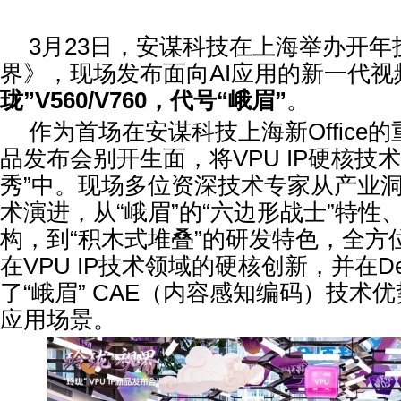
3月23日，安谋科技在上海举办开年
界》，现场发布面向AI应用的新一代视
珑
”V560/V760
，代号
“
峨眉
”
。
作为首场在安谋科技上海新Office
品发布会别开生面，将VPU IP硬核技
秀”中。现场多位资深技术专家从产业
术演进，从“峨眉”的“六边形战士”特性、
构，到“积木式堆叠”的研发特色，全方
在VPU IP技术领域的硬核创新，并在D
了“峨眉” CAE（内容感知编码）技术
应用场景。