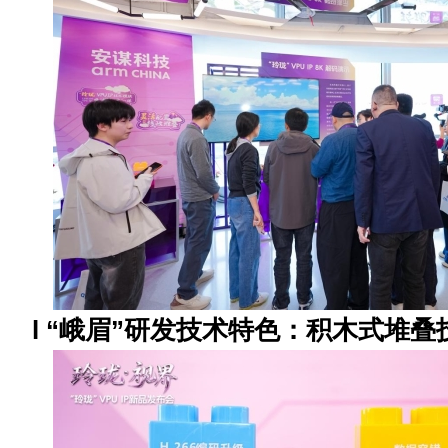
l
“
峨眉
”
研发技术特色：积木式堆叠